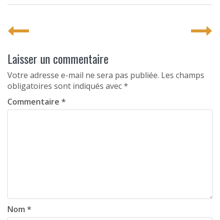
P
o
s
Laisser un commentaire
t
Votre adresse e-mail ne sera pas publiée.
Les champs
obligatoires sont indiqués avec
*
n
Commentaire
*
a
v
i
g
a
t
i
Nom
*