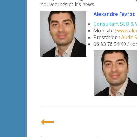
nouveautés et les news.
Alexandre Favrot
Consultant SEO & 
Mon site :
www.alex
Prestation :
Audit 
06 83 76 54 49 / c
P
o