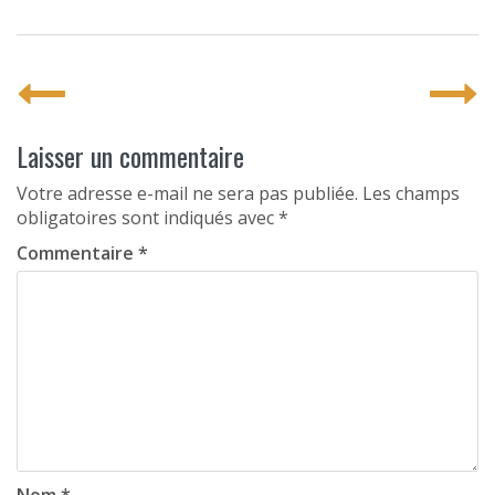
P
o
s
Laisser un commentaire
t
Votre adresse e-mail ne sera pas publiée.
Les champs
obligatoires sont indiqués avec
*
n
Commentaire
*
a
v
i
g
a
t
i
Nom
*