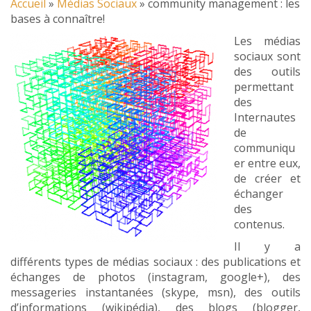
Accueil
»
Médias Sociaux
»
community management : les
bases à connaître!
Les médias
sociaux sont
des outils
permettant
des
Internautes
de
communiqu
er entre eux,
de créer et
échanger
des
contenus.
Il y a
différents types de médias sociaux : des publications et
échanges de photos (instagram, google+), des
messageries instantanées (skype, msn), des outils
d’informations (wikipédia), des blogs (blogger,