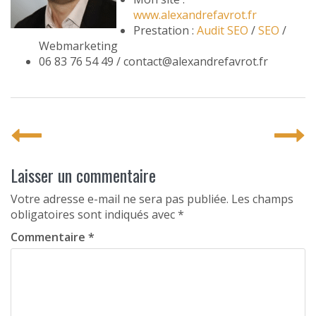
www.alexandrefavrot.fr
Prestation :
Audit SEO
/
SEO
/
Webmarketing
06 83 76 54 49 / contact@alexandrefavrot.fr
P
o
s
Laisser un commentaire
t
Votre adresse e-mail ne sera pas publiée.
Les champs
obligatoires sont indiqués avec
*
n
Commentaire
*
a
v
i