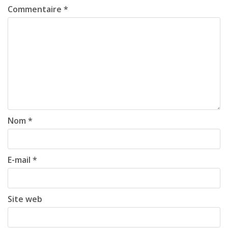
Commentaire
*
a
v
i
g
a
t
i
Nom
*
o
n
E-mail
*
Site web