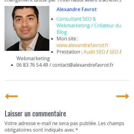
Alexandre Favrot
Consultant SEO &
Webmarketing / Créateur du
Blog
Mon site :
www.alexandrefavrot.fr
Prestation :
Audit SEO
/
SEO
/
Webmarketing
06 83 76 54 49 / contact@alexandrefavrot.fr
P
o
s
Laisser un commentaire
t
Votre adresse e-mail ne sera pas publiée.
Les champs
obligatoires sont indiqués avec
*
n