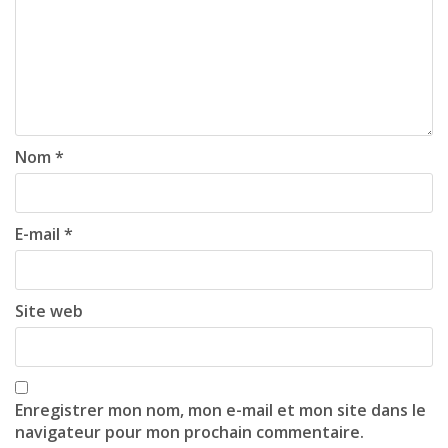
i
g
a
t
i
Nom
*
o
n
E-mail
*
Site web
Enregistrer mon nom, mon e-mail et mon site dans le
navigateur pour mon prochain commentaire.