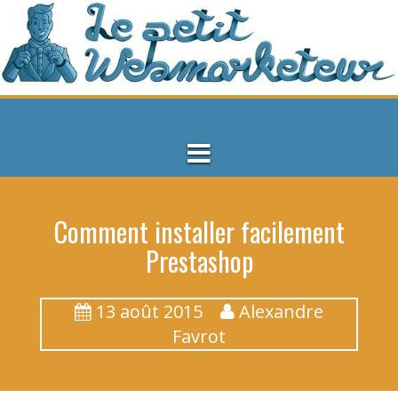
S
k
i
p
t
o
c
o
n
t
e
Comment installer facilement
n
t
Prestashop
13 août 2015
Alexandre
Favrot