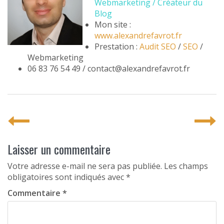
Webmarketing / Créateur du
Blog
Mon site :
www.alexandrefavrot.fr
Prestation :
Audit SEO
/
SEO
/
Webmarketing
06 83 76 54 49 / contact@alexandrefavrot.fr
P
o
s
Laisser un commentaire
t
Votre adresse e-mail ne sera pas publiée.
Les champs
obligatoires sont indiqués avec
*
n
Commentaire
*
a
v