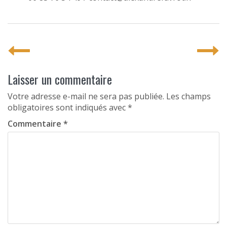
P
o
s
Laisser un commentaire
t
Votre adresse e-mail ne sera pas publiée.
Les champs
obligatoires sont indiqués avec
*
n
Commentaire
*
a
v
i
g
a
t