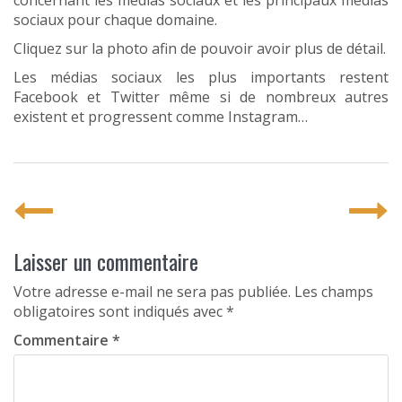
concernant les médias sociaux et les principaux médias
sociaux pour chaque domaine.
Cliquez sur la photo afin de pouvoir avoir plus de détail.
Les médias sociaux les plus importants restent
Facebook et Twitter même si de nombreux autres
existent et progressent comme Instagram…
P
o
s
Laisser un commentaire
t
Votre adresse e-mail ne sera pas publiée.
Les champs
obligatoires sont indiqués avec
*
n
Commentaire
*
a
v