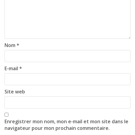
i
g
a
t
i
Nom
*
o
n
E-mail
*
Site web
Enregistrer mon nom, mon e-mail et mon site dans le
navigateur pour mon prochain commentaire.